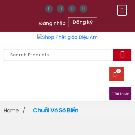
Skip
to
content
Đăng ký
Đăng nhập
Gửi chữ Tâm, gieo mầm An Lạc
Search
for:
0
Tài khoản
Chuỗi Vỏ Sò Biển
Home
/