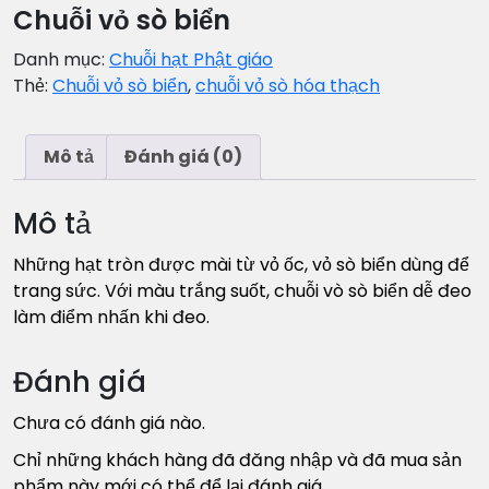
Chuỗi vỏ sò biển
Danh mục:
Chuỗi hạt Phật giáo
Thẻ:
Chuỗi vỏ sò biển
,
chuỗi vỏ sò hóa thạch
Mô tả
Đánh giá (0)
Mô tả
Những hạt tròn được mài từ vỏ ốc, vỏ sò biển dùng để
trang sức. Với màu trắng suốt, chuỗi vò sò biển dễ đeo
làm điểm nhấn khi đeo.
Đánh giá
Chưa có đánh giá nào.
Chỉ những khách hàng đã đăng nhập và đã mua sản
phẩm này mới có thể để lại đánh giá.