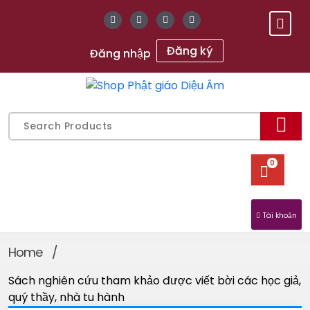
Skip
to
content
Đăng ký
Đăng nhập
Gửi chữ Tâm, gieo mầm An Lạc
Search
for:
0
Tài khoản
Home
/
Sách nghiên cứu tham khảo được viết bời các học giả,
quý thầy, nhà tu hành