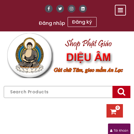
Skip
to
content
Đăng ký
Đăng nhập
Gửi chữ Tâm, gieo mầm An Lạc
Search
for:
0
Tài khoản