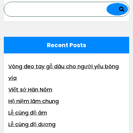
Recent Posts
Vòng đeo tay gỗ dâu cho người yếu bóng
vía
Viết sớ Hán Nôm
Hộ niệm lâm chung
Lễ cúng độ âm
Lễ cúng độ dương