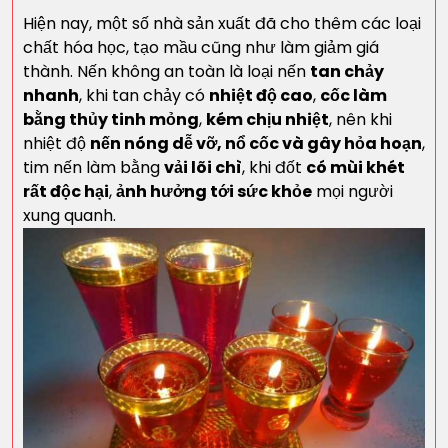
Hiện nay, một số nhà sản xuất đã cho thêm các loại
chất hóa học, tạo mầu cũng như làm giảm giá
thành. Nến không an toàn là loại nến
tan chảy
nhanh
, khi tan chảy có
nhiệt độ cao
,
cốc làm
bằng thủy tinh mỏng
,
kém chịu nhiệt
, nên khi
nhiệt độ
nến nóng dễ vỡ, nổ cốc và gây hỏa hoạn
,
tim nến làm bằng
vải lõi chì
, khi đốt
có mùi khét
rất độc hại
,
ảnh hưởng tới sức khỏe
mọi người
xung quanh.