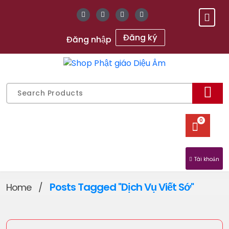
Skip
to
content
Đăng ký
Đăng nhập
Gửi chữ Tâm, gieo mầm An Lạc
Search
for:
0
Tài khoản
Posts Tagged "Dịch Vụ Viết Sớ"
Home
/