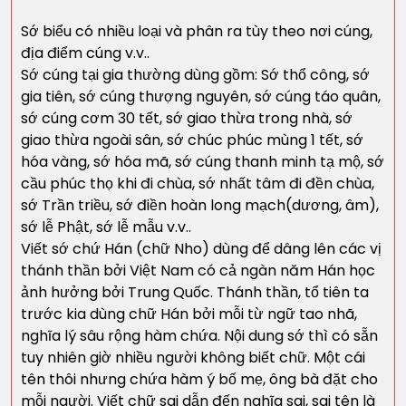
Sớ biểu có nhiều loại và phân ra tùy theo nơi cúng,
địa điểm cúng v.v..
Sớ cúng tại gia thường dùng gồm: Sớ thổ công, sớ
gia tiên, sớ cúng thượng nguyên, sớ cúng táo quân,
sớ cúng cơm 30 tết, sớ giao thừa trong nhà, sớ
giao thừa ngoài sân, sớ chúc phúc mùng 1 tết, sớ
hóa vàng, sớ hóa mã, sớ cúng thanh minh tạ mộ, sớ
cầu phúc thọ khi đi chùa, sớ nhất tâm đi đền chùa,
sớ Trần triều, sớ điền hoàn long mạch(dương, âm),
sớ lễ Phật, sớ lễ mẫu v.v..
Viết sớ chứ Hán (chữ Nho) dùng để dâng lên các vị
thánh thần bởi Việt Nam có cả ngàn năm Hán học
ảnh hưởng bởi Trung Quốc. Thánh thần, tổ tiên ta
trước kia dùng chữ Hán bởi mỗi từ ngữ tao nhã,
nghĩa lý sâu rộng hàm chứa. Nội dung sớ thì có sẵn
tuy nhiên giờ nhiều người không biết chữ. Một cái
tên thôi nhưng chứa hàm ý bố mẹ, ông bà đặt cho
mỗi người. Viết chữ sai dẫn đến nghĩa sai, sai tên là