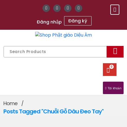
Skip
to
content
Đăng ký
Đăng nhập
Gửi chữ Tâm, gieo mầm An Lạc
Search
for:
0
Tài khoản
Home
/
Posts Tagged "chuỗi Gỗ Dâu Đeo Tay"