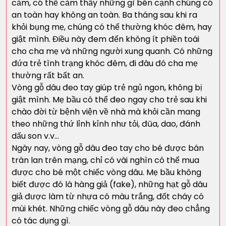
cảm, có thể cảm thấy những gì bên cạnh chúng có
an toàn hay không an toàn. Ba tháng sau khi ra
khỏi bụng mẹ, chúng có thể thường khóc đêm, hay
giật mình. Điều này đem đến không ít phiền toái
cho cha mẹ và những người xung quanh. Có những
đứa trẻ tình trạng khóc đêm, đi đâu đó cha mẹ
thường rất bất an.
Vòng gỗ dâu đeo tay giúp trẻ ngủ ngon, không bị
giật mình. Mẹ bầu có thể đeo ngay cho trẻ sau khi
chào đời từ bệnh viện về nhà mà khỏi cần mang
theo những thứ lỉnh kỉnh như tỏi, đũa, dao, đánh
dấu son v.v…
Ngày nay, vòng gỗ dâu đeo tay cho bé được bán
tràn lan trên mạng, chỉ có vài nghìn có thể mua
được cho bé một chiếc vòng dâu. Mẹ bầu không
biết được đó là hàng giả (fake), những hạt gỗ dâu
giả được làm từ nhựa có màu trắng, đốt cháy có
mùi khét. Những chiếc vòng gỗ dâu này đeo chẳng
có tác dụng gì.