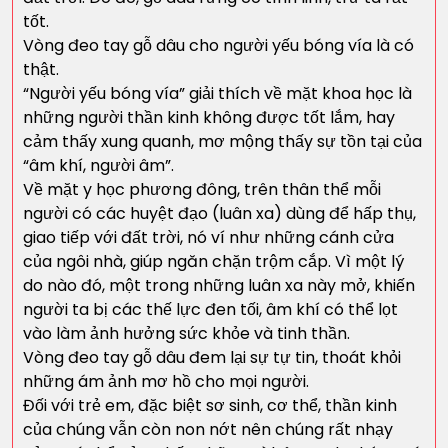
tốt.
Vòng đeo tay gỗ dâu cho người yếu bóng vía là có
thật.
“Người yếu bóng vía” giải thích về mặt khoa học là
những người thần kinh không được tốt lắm, hay
cảm thấy xung quanh, mơ mộng thấy sự tồn tại của
“âm khí, người âm”.
Về mặt y học phương đông, trên thân thể mỗi
người có các huyệt đạo (luân xa) dùng để hấp thụ,
giao tiếp với đất trời, nó ví như những cánh cửa
của ngôi nhà, giúp ngăn chặn trộm cắp. Vì một lý
do nào đó, một trong những luân xa này mở, khiến
người ta bị các thế lực đen tối, âm khí có thể lọt
vào làm ảnh hưởng sức khỏe và tinh thần.
Vòng đeo tay gỗ dâu đem lại sự tự tin, thoát khỏi
những ám ảnh mơ hồ cho mọi người.
Đối với trẻ em, đặc biệt sơ sinh, cơ thể, thần kinh
của chúng vẫn còn non nớt nên chúng rất nhạy