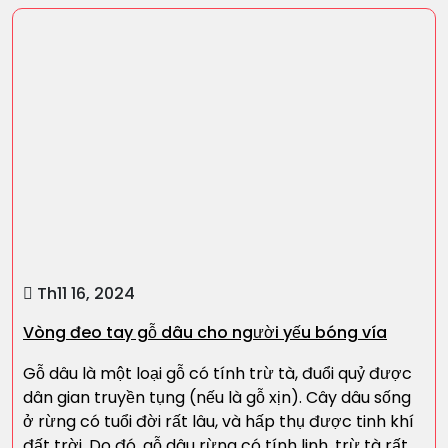
Th11 16, 2024
Vòng đeo tay gỗ dâu cho người yếu bóng vía
Gỗ dâu là một loại gỗ có tính trừ tà, đuổi quỷ được
dân gian truyền tụng (nếu là gỗ xịn). Cây dâu sống
ở rừng có tuổi đời rất lâu, và hấp thụ được tinh khí
đất trời. Do đó, gỗ dâu rừng có tính linh, trừ tà rất