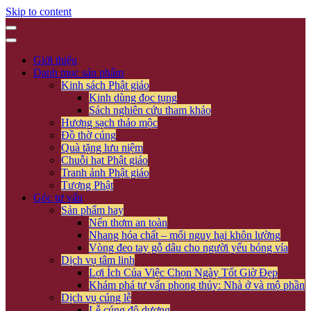
Skip to content
Giới thiệu
Danh mục sản phẩm
Kinh sách Phật giáo
Kinh dùng đọc tụng
Sách nghiên cứu tham khảo
Hương sạch thảo mộc
Đồ thờ cúng
Quà tặng lưu niệm
Chuỗi hạt Phật giáo
Tranh ảnh Phật giáo
Tượng Phật
Góc tư vấn
Sản phẩm hay
Nến thơm an toàn
Nhang hóa chất – mối nguy hại khôn lường
Vòng đeo tay gỗ dâu cho người yếu bóng vía
Dịch vụ tâm linh
Lợi Ích Của Việc Chọn Ngày Tốt Giờ Đẹp
Khám phá tư vấn phong thủy: Nhà ở và mộ phần
Dịch vụ cúng lễ
Lễ cúng độ dương