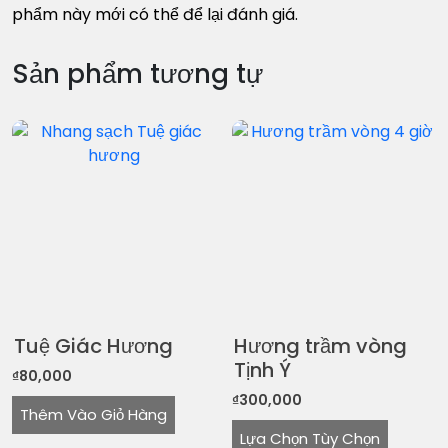
phẩm này mới có thể để lại đánh giá.
Sản phẩm tương tự
Tuệ Giác Hương
Hương trầm vòng
Tịnh Ý
₫
80,000
₫
300,000
Thêm Vào Giỏ Hàng
Sản
Lựa Chọn Tùy Chọn
phẩ