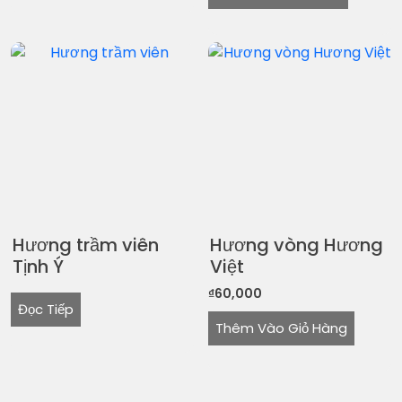
này
có
nhiề
biến
thể.
Các
tùy
chọ
có
thể
đượ
Hương trầm viên
Hương vòng Hương
chọ
Tịnh Ý
Việt
trên
₫
60,000
tran
Đọc Tiếp
sản
Thêm Vào Giỏ Hàng
phẩ