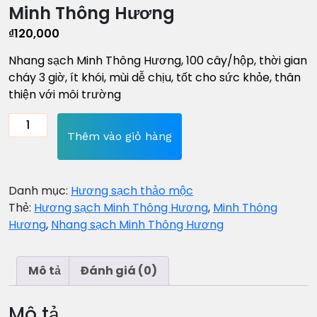
Minh Thông Hương
₫
120,000
Nhang sạch Minh Thông Hương, 100 cây/hộp, thời gian
cháy 3 giờ, ít khói, mùi dễ chịu, tốt cho sức khỏe, thân
thiện với môi trường
Minh
Thông
Thêm vào giỏ hàng
Hương
số
lượng
Danh mục:
Hương sạch thảo mộc
Thẻ:
Hương sạch Minh Thông Hương
,
Minh Thông
Hương
,
Nhang sạch Minh Thông Hương
Mô tả
Đánh giá (0)
Mô tả