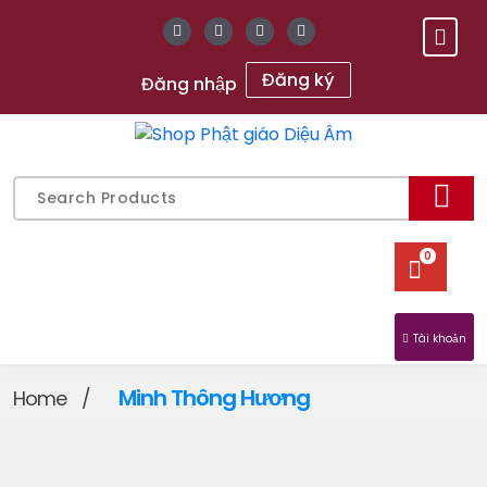
Skip
to
content
Đăng ký
Đăng nhập
Gửi chữ Tâm, gieo mầm An Lạc
Search
for:
0
Tài khoản
Minh Thông Hương
Home
/