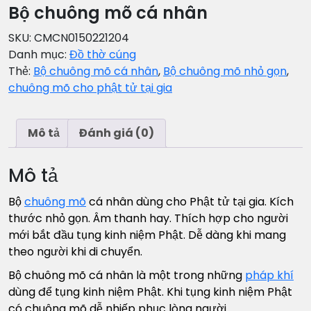
Bộ chuông mõ cá nhân
SKU:
CMCN0150221204
Danh mục:
Đồ thờ cúng
Thẻ:
Bộ chuông mõ cá nhân
,
Bộ chuông mõ nhỏ gọn
,
chuông mõ cho phật tử tại gia
Mô tả
Đánh giá (0)
Mô tả
Bộ
chuông mõ
cá nhân dùng cho Phật tử tại gia. Kích
thước nhỏ gọn. Âm thanh hay. Thích hợp cho người
mới bắt đầu tụng kinh niệm Phật. Dễ dàng khi mang
theo người khi di chuyển.
Bộ chuông mõ cá nhân là một trong những
pháp khí
dùng để tụng kinh niệm Phật. Khi tụng kinh niệm Phật
có chuông mõ dễ nhiếp phục lòng người.