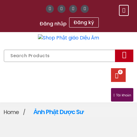
Skip
to
content
Đăng ký
Đăng nhập
Gửi chữ Tâm, gieo mầm An Lạc
Search
for:
0
Tài khoản
Ảnh Phật Dược Sư
Home
/