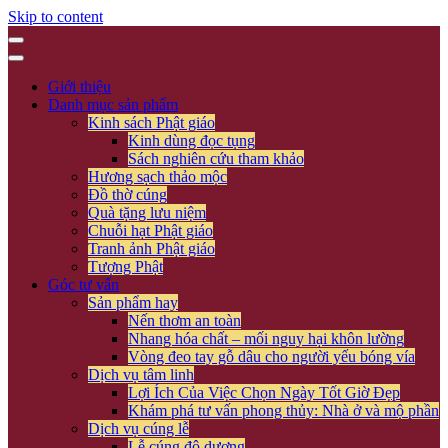
Skip to content
Giới thiệu
Danh mục sản phẩm
Kinh sách Phật giáo
Kinh dùng đọc tụng
Sách nghiên cứu tham khảo
Hương sạch thảo mộc
Đồ thờ cúng
Quà tặng lưu niệm
Chuỗi hạt Phật giáo
Tranh ảnh Phật giáo
Tượng Phật
Góc tư vấn
Sản phẩm hay
Nến thơm an toàn
Nhang hóa chất – mối nguy hại khôn lường
Vòng đeo tay gỗ dâu cho người yếu bóng vía
Dịch vụ tâm linh
Lợi Ích Của Việc Chọn Ngày Tốt Giờ Đẹp
Khám phá tư vấn phong thủy: Nhà ở và mộ phần
Dịch vụ cúng lễ
Lễ cúng độ dương