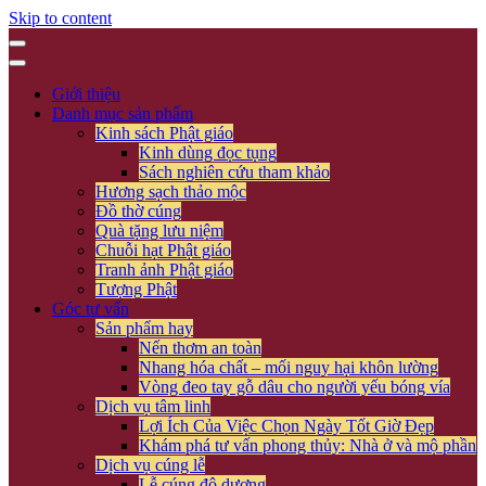
Skip to content
Giới thiệu
Danh mục sản phẩm
Kinh sách Phật giáo
Kinh dùng đọc tụng
Sách nghiên cứu tham khảo
Hương sạch thảo mộc
Đồ thờ cúng
Quà tặng lưu niệm
Chuỗi hạt Phật giáo
Tranh ảnh Phật giáo
Tượng Phật
Góc tư vấn
Sản phẩm hay
Nến thơm an toàn
Nhang hóa chất – mối nguy hại khôn lường
Vòng đeo tay gỗ dâu cho người yếu bóng vía
Dịch vụ tâm linh
Lợi Ích Của Việc Chọn Ngày Tốt Giờ Đẹp
Khám phá tư vấn phong thủy: Nhà ở và mộ phần
Dịch vụ cúng lễ
Lễ cúng độ dương