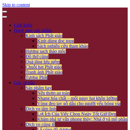
Skip to content
Giới thiệu
Danh mục sản phẩm
Kinh sách Phật giáo
Kinh dùng đọc tụng
Sách nghiên cứu tham khảo
Hương sạch thảo mộc
Đồ thờ cúng
Quà tặng lưu niệm
Chuỗi hạt Phật giáo
Tranh ảnh Phật giáo
Tượng Phật
Góc tư vấn
Sản phẩm hay
Nến thơm an toàn
Nhang hóa chất – mối nguy hại khôn lường
Vòng đeo tay gỗ dâu cho người yếu bóng vía
Dịch vụ tâm linh
Lợi Ích Của Việc Chọn Ngày Tốt Giờ Đẹp
Khám phá tư vấn phong thủy: Nhà ở và mộ phần
Dịch vụ cúng lễ
Lễ cúng độ dương