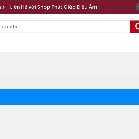
n
Liên Hệ với Shop Phật Giáo Diệu Âm