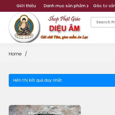
Skip
Giới thiệu
Danh mục sản phẩm
Góc tư vấ
to
content
Search
for:
Gửi chữ Tâm, gieo mầm An Lạc
Home
/
Hiển thị kết quả duy nhất