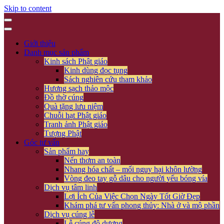
Skip to content
Giới thiệu
Danh mục sản phẩm
Kinh sách Phật giáo
Kinh dùng đọc tụng
Sách nghiên cứu tham khảo
Hương sạch thảo mộc
Đồ thờ cúng
Quà tặng lưu niệm
Chuỗi hạt Phật giáo
Tranh ảnh Phật giáo
Tượng Phật
Góc tư vấn
Sản phẩm hay
Nến thơm an toàn
Nhang hóa chất – mối nguy hại khôn lường
Vòng đeo tay gỗ dâu cho người yếu bóng vía
Dịch vụ tâm linh
Lợi Ích Của Việc Chọn Ngày Tốt Giờ Đẹp
Khám phá tư vấn phong thủy: Nhà ở và mộ phần
Dịch vụ cúng lễ
Lễ cúng độ dương