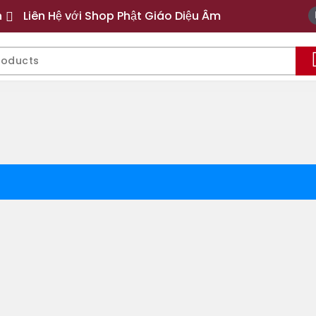
n
Liên Hệ với Shop Phật Giáo Diệu Âm