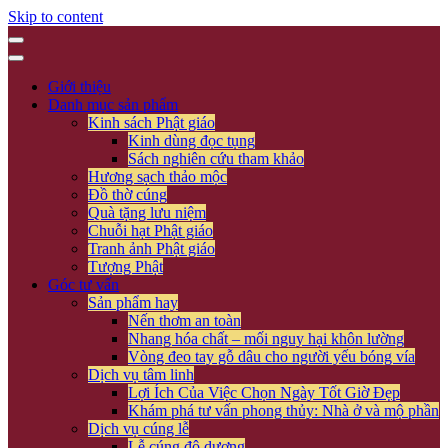
Skip to content
Giới thiệu
Danh mục sản phẩm
Kinh sách Phật giáo
Kinh dùng đọc tụng
Sách nghiên cứu tham khảo
Hương sạch thảo mộc
Đồ thờ cúng
Quà tặng lưu niệm
Chuỗi hạt Phật giáo
Tranh ảnh Phật giáo
Tượng Phật
Góc tư vấn
Sản phẩm hay
Nến thơm an toàn
Nhang hóa chất – mối nguy hại khôn lường
Vòng đeo tay gỗ dâu cho người yếu bóng vía
Dịch vụ tâm linh
Lợi Ích Của Việc Chọn Ngày Tốt Giờ Đẹp
Khám phá tư vấn phong thủy: Nhà ở và mộ phần
Dịch vụ cúng lễ
Lễ cúng độ dương